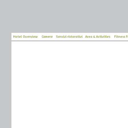
Hotel Overview
Camere
Servizi ristorativi
Area & Activities
Fitness F