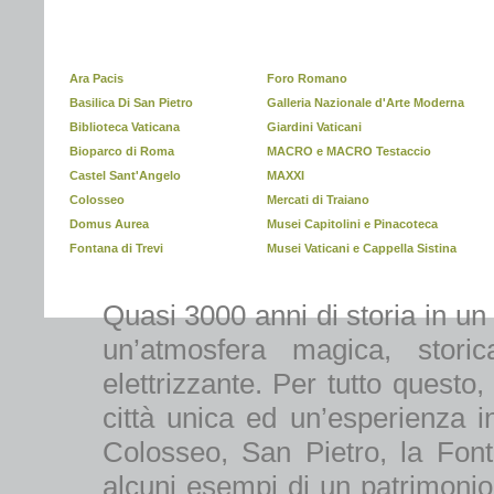
Ara Pacis
Foro Romano
Basilica Di San Pietro
Galleria Nazionale d'Arte Moderna
Biblioteca Vaticana
Giardini Vaticani
Bioparco di Roma
MACRO e MACRO Testaccio
Castel Sant'Angelo
MAXXI
Colosseo
Mercati di Traiano
Domus Aurea
Musei Capitolini e Pinacoteca
Fontana di Trevi
Musei Vaticani e Cappella Sistina
Quasi 3000 anni di storia in un
un’atmosfera magica, stori
elettrizzante. Per tutto quest
città unica ed un’esperienza in
Colosseo, San Pietro, la Font
alcuni esempi di un patrimonio 